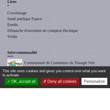
Liens
Covoiturage
Santé publique France
Enedis
Démarche d'ouverture de compteur électrique
Veolia
Intercommunalité
Communauté de Communes du Triangle Vert
(CCTV)
This site uses cookies and gives you control over what you want
to activate
OK, accept all
Deny all cookies
Personalize
Mentions légales
-
Politique de confidentialité
-
Accessibilité
-
Plan du site
-
Gestion des cookies
Site créé en partenariat avec Réseau des Communes