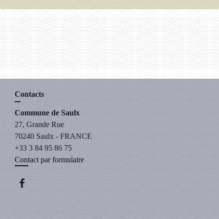
Contacts
Commune de Saulx
27, Grande Rue
70240 Saulx - FRANCE
+33 3 84 95 86 75
Contact par formulaire