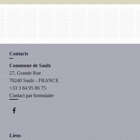
Contacts
Commune de Saulx
27, Grande Rue
70240 Saulx - FRANCE
+33 3 84 95 86 75
Contact par formulaire
Liens