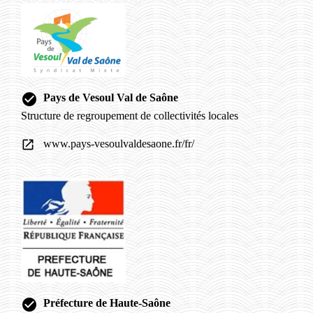
check_circle
Pays de Vesoul Val de Saône
Structure de regroupement de collectivités locales
www.pays-vesoulvaldesaone.fr/fr/
open_in_new
check_circle
Préfecture de Haute-Saône