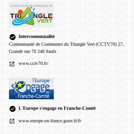
check_circle
Intercommunalité
Communauté de Communes du Triangle Vert (CCTV70) 27,
Grande rue 70 240 Saulx
www.cctv70.fr/
open_in_new
check_circle
L'Europe s'engage en Franche-Comté
www.europe-en-france.gouv.fr/fr
open_in_new