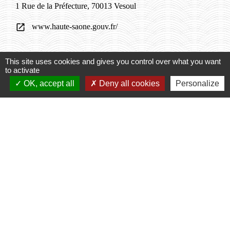
1 Rue de la Préfecture, 70013 Vesoul
www.haute-saone.gouv.fr/
open_in_new
This site uses cookies and gives you control over what you want
to activate
OK, accept all
Deny all cookies
Personalize
Contacts
Commune de Saulx
27, Grande Rue
70240 Saulx - FRANCE
+33 3 84 95 86 75
Contact par formulaire