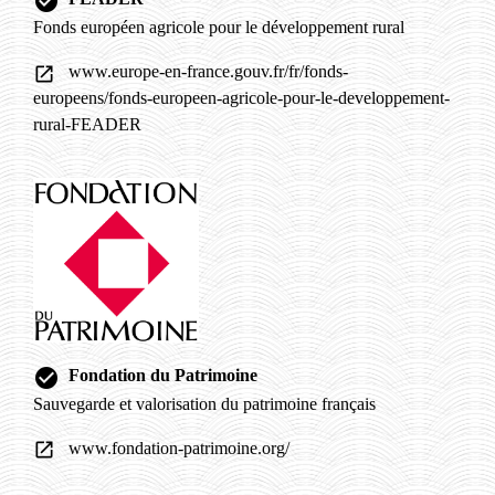
check_circle
Fonds européen agricole pour le développement rural
www.europe-en-france.gouv.fr/fr/fonds-
open_in_new
europeens/fonds-europeen-agricole-pour-le-developpement-
rural-FEADER
check_circle
Fondation du Patrimoine
Sauvegarde et valorisation du patrimoine français
www.fondation-patrimoine.org/
open_in_new