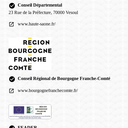
check_circle
Conseil Départemental
23 Rue de la Préfecture, 70000 Vesoul
www.haute-saone.fr/
open_in_new
check_circle
Conseil Régional de Bourgogne Franche-Comté
www.bourgognefranchecomte.fr/
open_in_new
FEADER