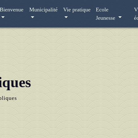
Bienvenue
Municipalité
Vie pratique
Ecole
V
Jeunesse
é
iques
bliques