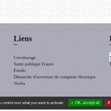
Liens
Covoiturage
Santé publique France
Enedis
Démarche d'ouverture de compteur électrique
Veolia
 control over what you want to activate
OK, accept all
té
-
Accessibilité
-
Plan du site
-
Gestion des cookies