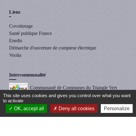
Liens
Covoiturage
Santé publique France
Enedis
Démarche d'ouverture de compteur électrique
Veolia
Intercommunalité
Communauté de Communes du Triangle Vert
This site uses cookies and gives you control over what you want
(CCTV)
to activate
OK, accept all
Deny all cookies
Personalize
Mentions légales
-
Politique de confidentialité
-
Accessibilité
-
Plan du site
-
Gestion des cookies