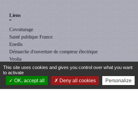
Liens
Covoiturage
Santé publique France
Enedis
Démarche d'ouverture de compteur électrique
Veolia
This site uses cookies and gives you control over what you want
to activate
Intercommunalité
OK, accept all
Deny all cookies
Personalize
Communauté de Communes du Triangle Vert
(CCTV)
Mentions légales
-
Politique de confidentialité
-
Accessibilité
-
Plan du site
-
Gestion des cookies