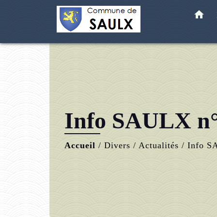
home
Info SAULX n
Accueil
/
Divers
/
Actualités
/
Info S