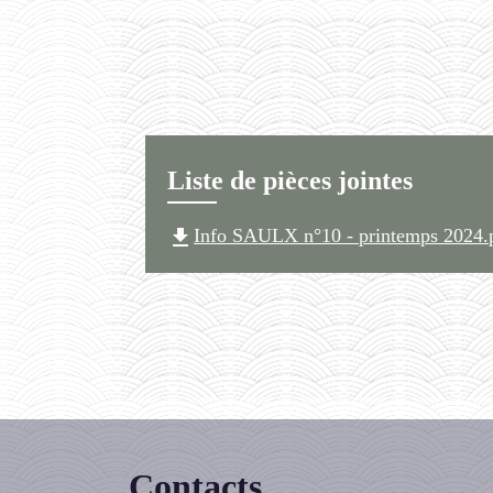
Liste de pièces jointes
file_download
Info SAULX n°10 - printemps 2024.
Contacts