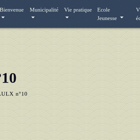
Bienvenue
Municipalité
Vie pratique
Ecole
V
Jeunesse
é
°10
AULX n°10