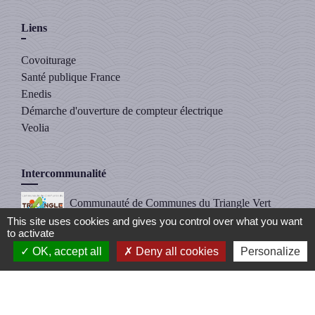
Liens
Covoiturage
Santé publique France
Enedis
Démarche d'ouverture de compteur électrique
Veolia
Intercommunalité
Communauté de Communes du Triangle Vert
This site uses cookies and gives you control over what you want
(CCTV)
to activate
OK, accept all
Deny all cookies
Personalize
Mentions légales
-
Politique de confidentialité
-
Accessibilité
-
Plan du site
-
Gestion des cookies