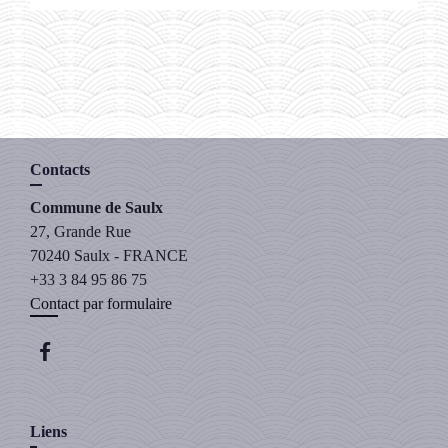
Contacts
Commune de Saulx
27, Grande Rue
70240 Saulx - FRANCE
+33 3 84 95 86 75
Contact par formulaire
Liens