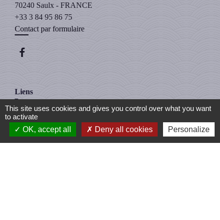
70240 Saulx - FRANCE
+33 3 84 95 86 75
Contact par formulaire
Liens
This site uses cookies and gives you control over what you want
Covoiturage
to activate
Santé publique France
OK, accept all
Deny all cookies
Personalize
Enedis
Démarche d'ouverture de compteur électrique
Veolia
Intercommunalité
Communauté de Communes du Triangle Vert